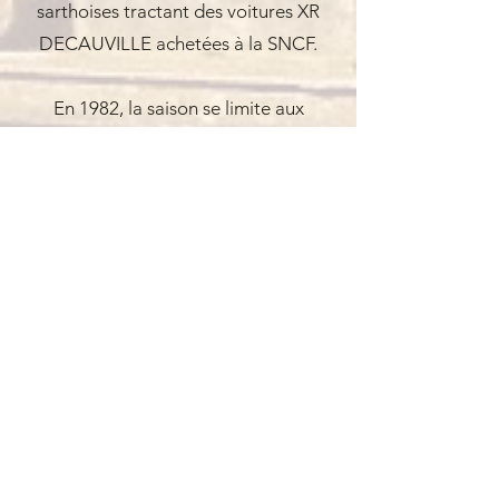
sarthoises tractant des voitures XR
DECAUVILLE achetées à la SNCF.
En 1982, la saison se limite aux
autorails A75D Billard et aux autocars
sur rails VERNEY, sans la locomotive
restaurée.