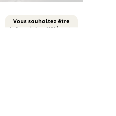
Vous souhaitez être
informé des différents
évènements à la
Transvap
dès leurs parutions sur
le site?
Inscrivez-vous à notre
newsletter.
Prénom