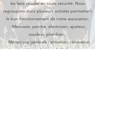
les faire circuler en toute sécurité. Nous
regroupons donc plusieurs activités permettant
le bon fonctionnement de notre association:
- Menuisier, peintre, électricien, ajusteur,
soudeur, plombier...
- Mécanique générale : entretien, rénovation
des matériels roulants et de l'infrastructure
- Conducteurs de trains : vous pouvez
apprendre la conduite et la chauffe de
locomotives à vapeur ainsi que des trains
diesels
- Chef de train : responsable d'un train
(responsable des voyageurs, de la sécurité de
son train...)
- Accompagnateur : guide, informe les
voyageurs
- Chef de ligne : il est responsable du trafic