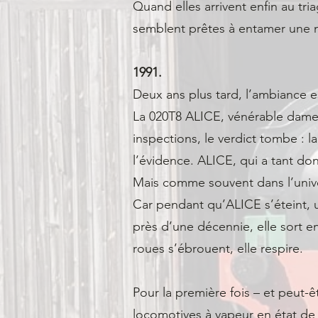
Quand elles arrivent enfin au tri
semblent prêtes à entamer une no
1991.
Deux ans plus tard, l’ambiance e
La 020T8 ALICE, vénérable dame a
inspections, le verdict tombe : l
l’évidence. ALICE, qui a tant do
Mais comme souvent dans l’unive
Car pendant qu’ALICE s’éteint, u
près d’une décennie, elle sort e
roues s’ébrouent, elle respire.
Pour la première fois – et peut-
locomotives à vapeur en état d