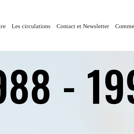
ire
Les circulations
Contact et Newsletter
Commen
988 - 19
988 - 19