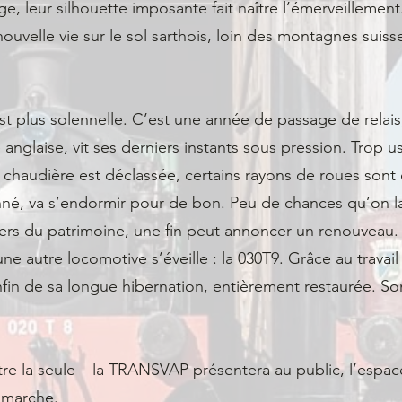
age, leur silhouette imposante fait naître l’émerveilleme
uvelle vie sur le sol sarthois, loin des montagnes suiss
st plus solennelle. C’est une année de passage de relais,
nglaise, vit ses derniers instants sous pression. Trop us
a chaudière est déclassée, certains rayons de roues sont c
nné, va s’endormir pour de bon. Peu de chances qu’on la
rs du patrimoine, une fin peut annoncer un renouveau.
ne autre locomotive s’éveille : la 030T9. Grâce au trava
nfin de sa longue hibernation, entièrement restaurée. So
être la seule – la TRANSVAP présentera au public, l’esp
e marche.