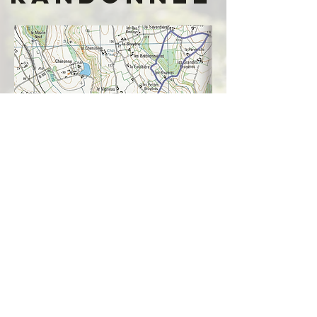
La ligne de chemin de fer croise de nombreux
chemins creux, l'occasion pour vous d'allier une
balade en train et une marche à travers la
campagne sarthoise.
Au Programme :