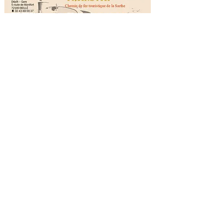
Vous souhaitez faire plaisir en offrant un
cadeau original? Pensez à notre carte
cadeau TRANSVAP.
Cette carte vous permet d'offrir une
journée inoubliable à vos amis et/ou à
votre famille.
Echangeable contre un billet
ADULTE
à
l'entrée de la Transvap, le bénéficiaire
pourra visiter le site de la Transvap (le